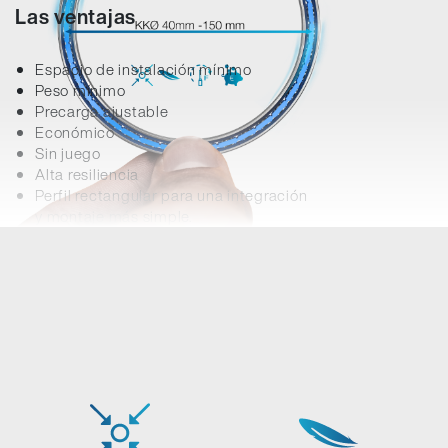
Las ventajas
Espacio de instalación mínimo
Peso mínimo
Precarga ajustable
Económico
Sin juego
Alta resiliencia
Perfil rectangular para una integración
y montaje más simple.