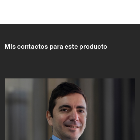
610710
610704
610705
610706
610707
610708
610709
610710
6107
Mis contactos para este producto