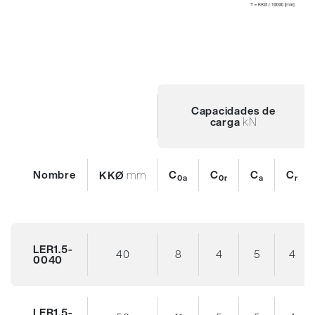
Capacidades de
kN
carga
Nombre
mm
C
C
C
C
KKØ
0a
0r
a
r
LER1.5-
40
8
4
5
4
0040
LER1.5-