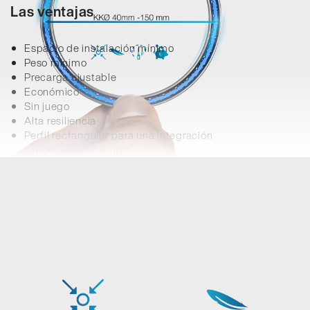
Las ventajas
Espacio de instalación mínimo
Peso mínimo
Precarga ajustable
Económico
Sin juego
Alta resiliencia
Perfil rectangular para una integración
y montaje más simple.