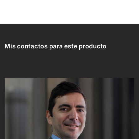
610708
610704
610705
610706
610707
610708
610709
610710
6107
Mis contactos para este producto