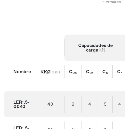
Capacidades de
kN
carga
Nombre
mm
C
C
C
C
KKØ
0a
0r
a
r
LER1.5-
40
8
4
5
4
0040
LER1.5-