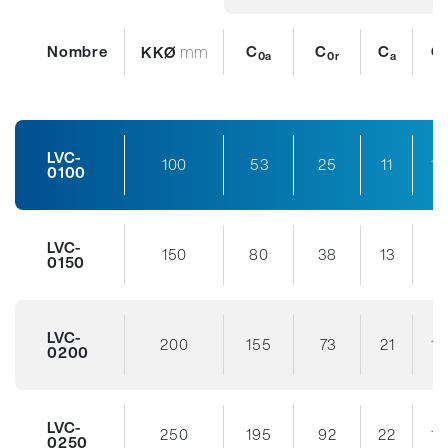
Nombre
mm
C
C
C
C
KKØ
0a
0r
a
r
LVC-
100
53
25
11
10
0100
LVC-
150
80
38
13
11
0150
LVC-
200
155
73
21
18
0200
LVC-
250
195
92
22
19
0250