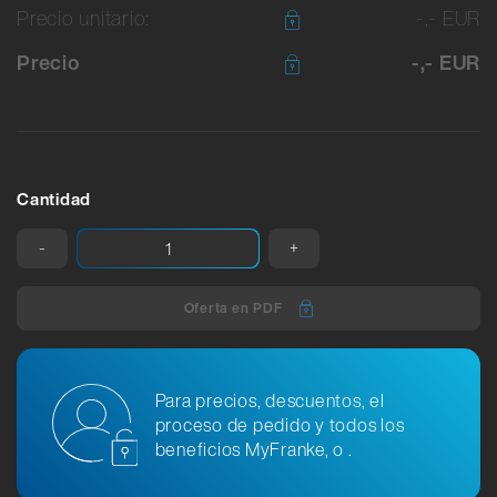
Precio unitario:
-,- EUR
Precio
-,- EUR
Cantidad
-
+
Oferta en PDF
Para precios, descuentos, el
proceso de pedido y todos los
beneficios MyFranke, o .