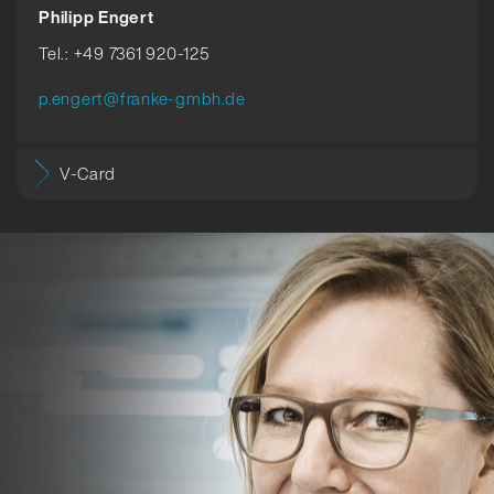
Philipp Engert
Tel.: +49 7361 920-125
p.engert@franke-gmbh.de
V-Card