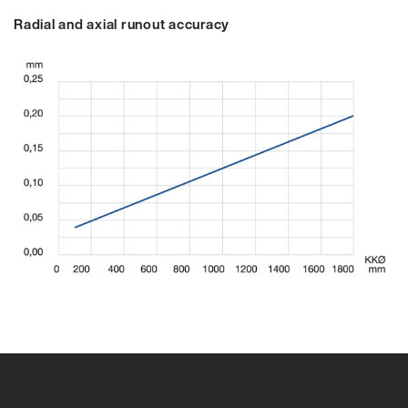
Radial and axial runout accuracy
97168A
97168A
97169A
97170A
97171A
94154A
97173A
94155A
97