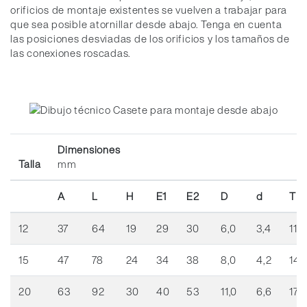
orificios de montaje existentes se vuelven a trabajar para
que sea posible atornillar desde abajo. Tenga en cuenta
las posiciones desviadas de los orificios y los tamaños de
las conexiones roscadas.
Dimensiones
Talla
mm
A
L
H
E1
E2
D
d
T
12
37
64
19
29
30
6,0
3,4
11,5
15
47
78
24
34
38
8,0
4,2
14,
20
63
92
30
40
53
11,0
6,6
17,0