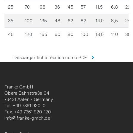
25
70
98
36
45
57
11,5
6,8
22,
35
100
135
48
62
82
14,0
8,5
24,
45
120
165
60
80
100
18,0
11,0
38,
Descargar ficha técnica como PDF
Franke GmbH
Obere Bahnstraße 64
73431 Aalen - Germany
Tel. +49 7361 920-0
Fax. +49 7361 920-120
info@franke-gmbh.de