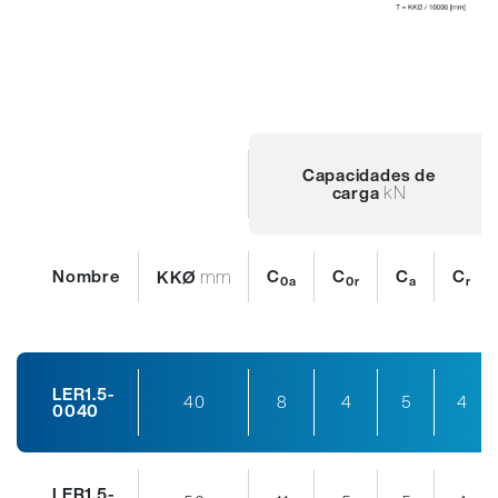
Capacidades de
kN
carga
Nombre
mm
C
C
C
C
KKØ
0a
0r
a
r
LER1.5-
40
8
4
5
4
0040
LER1.5-