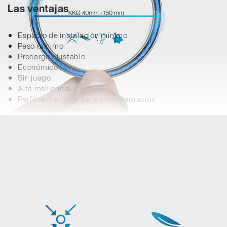
Las ventajas
Espacio de instalación mínimo
Peso mínimo
Precarga ajustable
Económico
Sin juego
Alta resiliencia
Perfil rectangular para una integración
y montaje más simple.