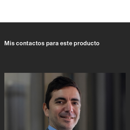
610704
610704
610705
610706
610707
610708
610709
610710
6107
Mis contactos para este producto