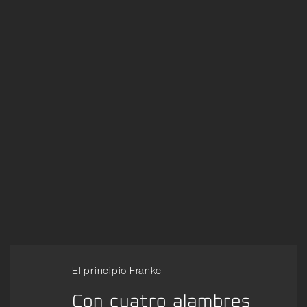
El principio Franke
Con cuatro alambres