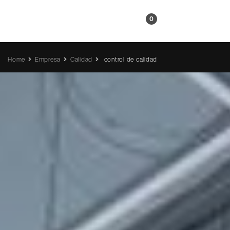
ES
0
Home
Empresa
Calidad
control de calidad