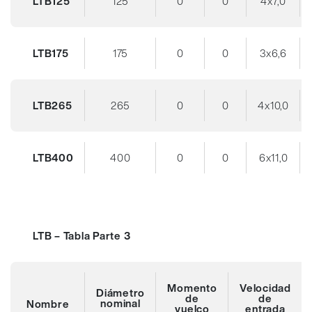
LTB125
125
0
0
4x7,0
LTB175
175
0
0
3x6,6
LTB265
265
0
0
4x10,0
LTB400
400
0
0
6x11,0
LTB – Tabla Parte 3
Momento
Velocidad
Diámetro
de
de
nominal
Nombre
vuelco
entrada