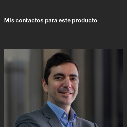
91042A
91042A
91043A
91044A
91045A
Mis contactos para este producto