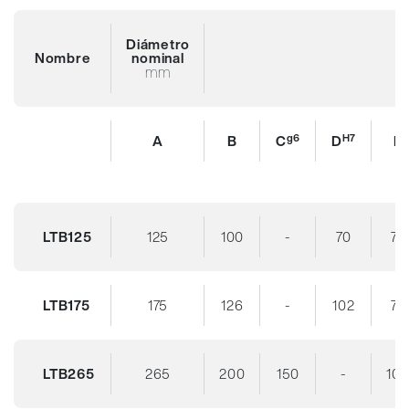
Diámetro
Nombre
nominal
mm
g6
H7
A
B
C
D
E
LTB125
125
100
-
70
70
LTB175
175
126
-
102
70
LTB265
265
200
150
-
10