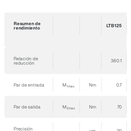
Re­su­men de
LTB125
ren­di­mien­to
Relación de
360:1
reducción
Par de entrada
M
Nm
0.7
1max
Par de salida
M
Nm
70
2max
Precisión
µm
20