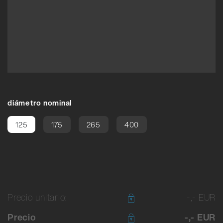
diámetro nominal
125
175
265
400
Precio unitario:
-,- EUR
Precio
-,- EUR