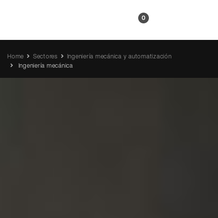
ES
0
Home
Sectores
Ingeniería mecánica y automatización
Ingeniería mecánica