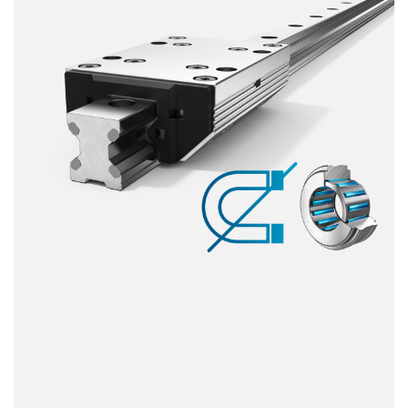
Dinámica
Resistente a la corrosión
Amagnético
Sin lubricante
Precio