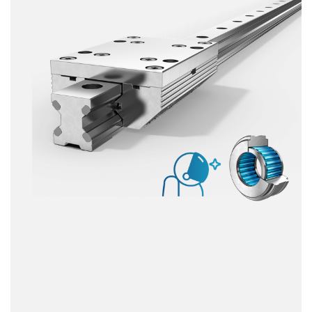
Dinámica
Resistente a la corrosión
Amagnético
Sin lubricante
Precio