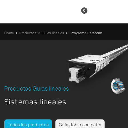
ES
0
Home
Productos
Guías lineales
Programa Estándar
Productos Guías lineales
Sistemas lineales
Todos los productos
Guía doble con patín