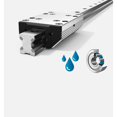
Dinámica
Resistente a la corrosión
Amagnético
Sin lubricante
Precio