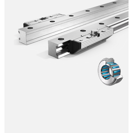
Dinámica
Resistente a la corrosión
Amagnético
Sin lubricante
Precio