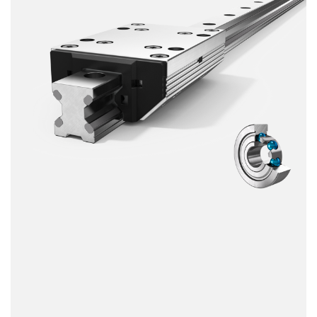
Dinámica
Resistente a la corrosión
Amagnético
Sin lubricante
Precio