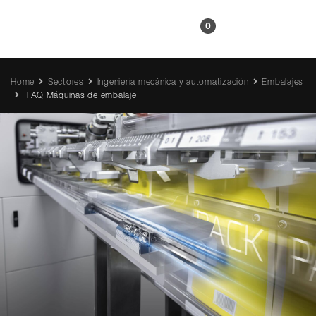
ES
0
Home
Sectores
Ingeniería mecánica y automatización
Embalajes
FAQ Máquinas de embalaje