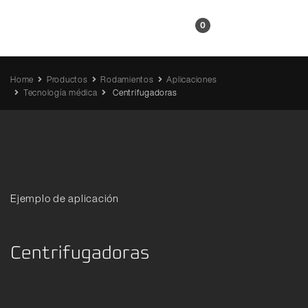
ES
0
Home
Productos
Rodamientos
Aplicaciones
Tecnología médica
Centrifugadoras
Ejemplo de aplicación
Centrifugadoras