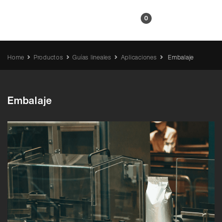
ES
0
Home
Productos
Guías lineales
Aplicaciones
Embalaje
Embalaje