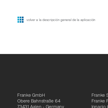
volver a la descripción general de la aplicación
Franke GmbH
Franke 
Obere Bahnstraße 64
Franke 
73431 Aalen - Germany
Ignacio