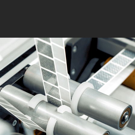
ia textil
es