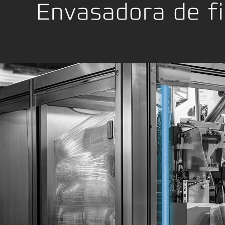
Envasadora de fi
Maquinar
Location Development
Embalaj
Cumplimiento