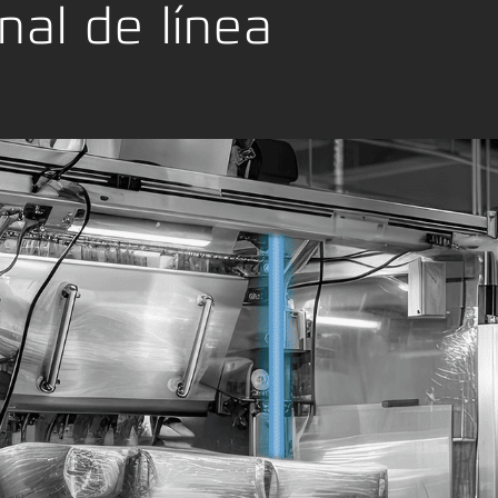
nal de línea
ia textil
es