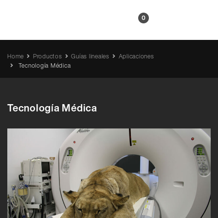
ES
0
Home
Productos
Guías lineales
Aplicaciones
Tecnología Médica
Tecnología Médica