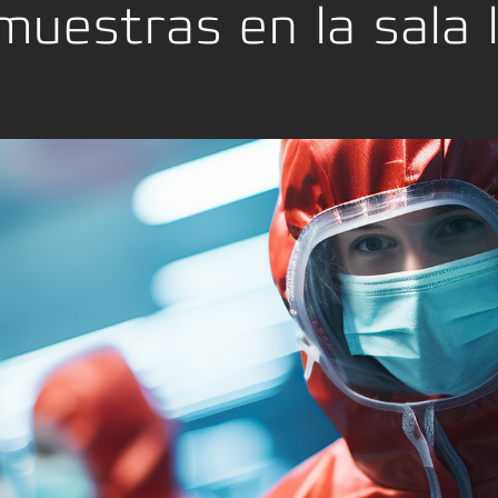
uestras en la sala l
ia textil
es